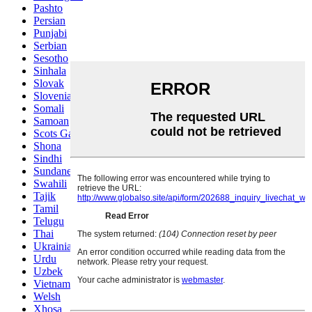
Pashto
Persian
Punjabi
Serbian
Sesotho
Sinhala
Slovak
Slovenian
Somali
Samoan
Scots Gaelic
Shona
Sindhi
Sundanese
Swahili
Tajik
Tamil
Telugu
Thai
Ukrainian
Urdu
Uzbek
Vietnamese
Welsh
Xhosa