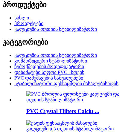
პროდუქტები
სახლი
პროდუქტები
კალციუმის-თუთიის სტაბილიზატორი
კატეგორიები
კალციუმის-თუთიის სტაბილიზატორი
კომპოზიციური სტაბილიზატორი
ზემოქმედების მოდიფიკატორი
დანამატები სუფთა PVC– სთვის
PVC დამუშავების საშუალებები
სტაბილიზატორი ფეხსაცმლის მასალებისთვის
PVC Crystal Flilters Calciu ...