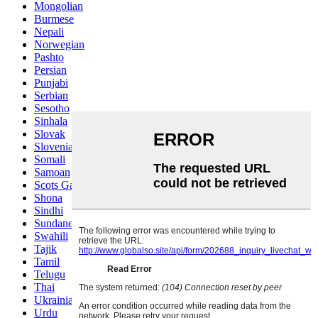
Mongolian
Burmese
Nepali
Norwegian
Pashto
Persian
Punjabi
Serbian
Sesotho
Sinhala
Slovak
Slovenian
Somali
Samoan
Scots Gaelic
Shona
Sindhi
Sundanese
Swahili
Tajik
Tamil
Telugu
Thai
Ukrainian
Urdu