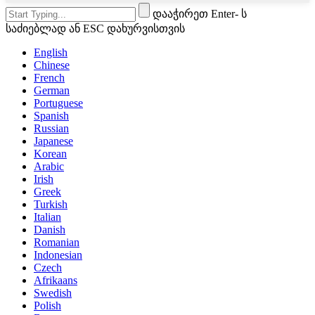
დააჭირეთ Enter- ს
საძიებლად ან ESC დახურვისთვის
English
Chinese
French
German
Portuguese
Spanish
Russian
Japanese
Korean
Arabic
Irish
Greek
Turkish
Italian
Danish
Romanian
Indonesian
Czech
Afrikaans
Swedish
Polish