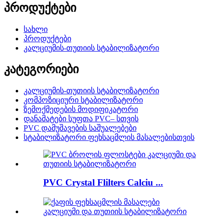
პროდუქტები
სახლი
პროდუქტები
კალციუმის-თუთიის სტაბილიზატორი
კატეგორიები
კალციუმის-თუთიის სტაბილიზატორი
კომპოზიციური სტაბილიზატორი
ზემოქმედების მოდიფიკატორი
დანამატები სუფთა PVC– სთვის
PVC დამუშავების საშუალებები
სტაბილიზატორი ფეხსაცმლის მასალებისთვის
PVC Crystal Flilters Calciu ...