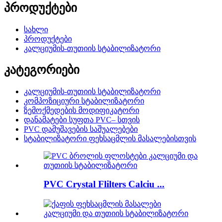
პროდუქტები
სახლი
პროდუქტები
კალციუმის-თუთიის სტაბილიზატორი
კატეგორიები
კალციუმის-თუთიის სტაბილიზატორი
კომპოზიციური სტაბილიზატორი
ზემოქმედების მოდიფიკატორი
დანამატები სუფთა PVC– სთვის
PVC დამუშავების საშუალებები
სტაბილიზატორი ფეხსაცმლის მასალებისთვის
PVC Crystal Flilters Calciu ...