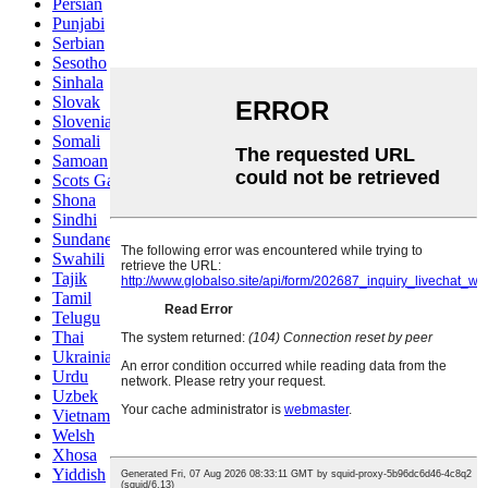
Persian
Punjabi
Serbian
Sesotho
Sinhala
Slovak
Slovenian
Somali
Samoan
Scots Gaelic
Shona
Sindhi
Sundanese
Swahili
Tajik
Tamil
Telugu
Thai
Ukrainian
Urdu
Uzbek
Vietnamese
Welsh
Xhosa
Yiddish