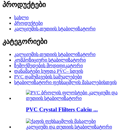
პროდუქტები
სახლი
პროდუქტები
კალციუმის-თუთიის სტაბილიზატორი
კატეგორიები
კალციუმის-თუთიის სტაბილიზატორი
კომპოზიციური სტაბილიზატორი
ზემოქმედების მოდიფიკატორი
დანამატები სუფთა PVC– სთვის
PVC დამუშავების საშუალებები
სტაბილიზატორი ფეხსაცმლის მასალებისთვის
PVC Crystal Flilters Calciu ...