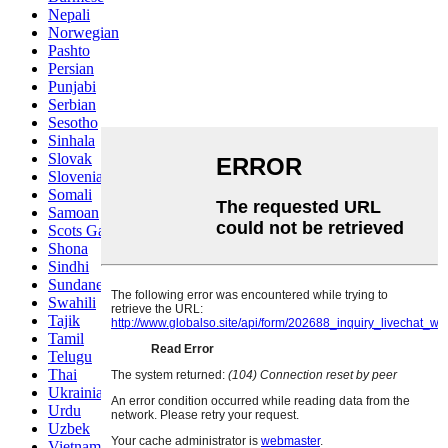
Nepali
Norwegian
Pashto
Persian
Punjabi
Serbian
Sesotho
Sinhala
Slovak
Slovenian
Somali
Samoan
Scots Gaelic
Shona
Sindhi
Sundanese
Swahili
Tajik
Tamil
Telugu
Thai
Ukrainian
Urdu
Uzbek
Vietnamese