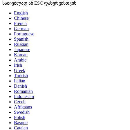
საძიებლად ან ESC დახურვისთვის
English
Chinese
French
German
Portuguese
Spanish
Russian
Japanese
Korean
Arabic
Irish
Greek
Turkish
Italian
Danish
Romanian
Indonesian
Czech
Afrikaans
Swedish
Polish
Basque
Catalan