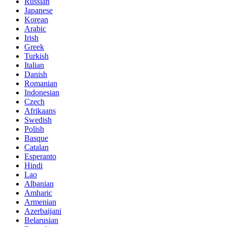
Russian
Japanese
Korean
Arabic
Irish
Greek
Turkish
Italian
Danish
Romanian
Indonesian
Czech
Afrikaans
Swedish
Polish
Basque
Catalan
Esperanto
Hindi
Lao
Albanian
Amharic
Armenian
Azerbaijani
Belarusian