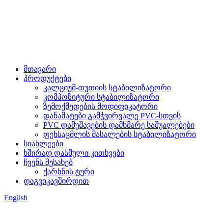
მთავარი
პროდუქტები
კალციუმ-თუთიის სტაბილიზატორი
კომპოზიტური სტაბილიზატორი
ზემოქმედების მოდიფიკატორი
დანამატები გამჭვირვალე PVC-სთვის
PVC დამუშავების დამხმარე საშუალებები
ფეხსაცმლის მასალების სტაბილიზატორი
სიახლეები
ხშირად დასმული კითხვები
ჩვენს შესახებ
ქარხნის ტური
დაგვიკავშირდით
English